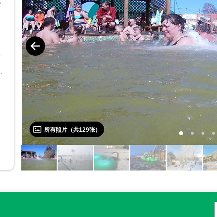
进
絮
难
温
务
方
，
查
没
工
稠
所有照片（共
129
张）