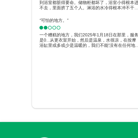
到浴室都脏得要命。储物柜都坏了，浴室小得根本
不去，里面挤了五个人。淋浴的水冷得根本冲不干
净。泳池也一样：池边脏兮兮的，水里还有奇怪的
状物，可能是霉菌，也可能是别的什么东西，味道
“
可怕的地方。
”
闻极了，只有一个小泳池的水是热的，其他的都是
的。食物也贵得离谱。 我强烈建议不要去这个叫阿
凡的地方。
一个糟糕的地方，我们2025年1月18日在那里，服
是0...从更衣室开始，然后是温泉，水很凉，在按摩
浴缸里或多或少是温暖的，我们不能'没有在任何地
热身和享受我们自己，所有的侧面都覆盖着沉积物
它们根本没有被清洁过（你可以在开始工作之前检
并去除这个斑块），桑拿浴室，土耳其浴室，几乎
有容纳 7 个人的空间人多，其余都站着，休息室不
作，儿童机，厕所他们没有及时清洁，淋浴没有热
水，我没有看到按摩椅被清洁，一切都是潮湿和粘
的，我只因为领土而给2星。 我们呆了一个半小时就
离开了，我们不会再来这里了！
点评