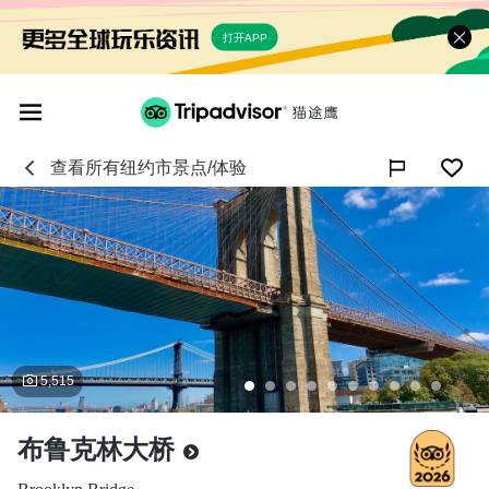
打开APP
查看所有
纽约市
景点/体验

5,515
布鲁克林大桥