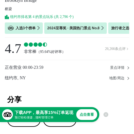
Brooklyn Bridge
桥梁
纽约市排名第 4 的景点玩乐 (共 2,796 个)
入选3个榜单
2024至尊奖 · 美国热门景点 No.8
旅行者之选 ·
4.7
26,266
条点评

非常棒
（
95.64%好评率
）
正在营业
00:00-23:59
景点详情
纽约市, NY
地图/周边
分享
下载APP，最高享15%订单返现
点击查看
预订轻松便捷，随时管理订单
撰写点评
上传照片