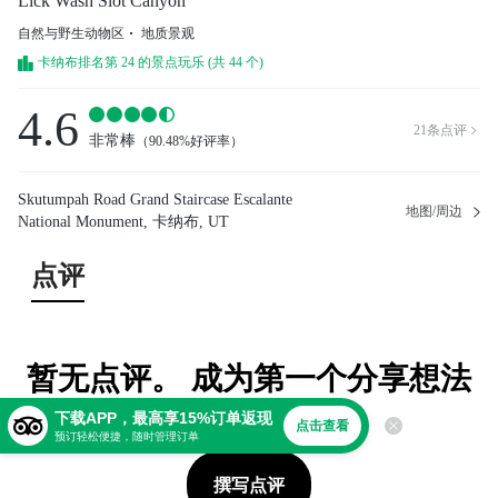
Lick Wash Slot Canyon
自然与野生动物区
地质景观
卡纳布排名第 24 的景点玩乐 (共 44 个)
4.6
21
条点评

非常棒
（
90.48%好评率
）
Skutumpah Road Grand Staircase Escalante
地图/周边
National Monument, 卡纳布, UT
点评
暂无点评。 成为第一个分享想法
的人！
下载APP，最高享15%订单返现
点击查看
预订轻松便捷，随时管理订单
撰写点评