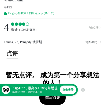
Viva-Cinema
电影院
Pangody排名第 1 的景点玩乐 (共 1 个)
4
1
条点评

很好
（
100%好评率
）
Lenina, 27, Pangody 俄罗斯
地图/周边
点评
暂无点评。 成为第一个分享想法
的人！
下载APP，最高享15%订单返现
点击查看
预订轻松便捷，随时管理订单
撰写点评