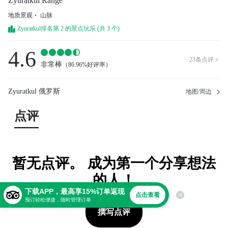
Zyuratkul Range
地质景观
山脉
Zyuratkul排名第 2 的景点玩乐 (共 3 个)
4.6
23
条点评

非常棒
（
86.96%好评率
）
Zyuratkul 俄罗斯
地图/周边
点评
暂无点评。 成为第一个分享想法
的人！
下载APP，最高享15%订单返现
点击查看
预订轻松便捷，随时管理订单
撰写点评