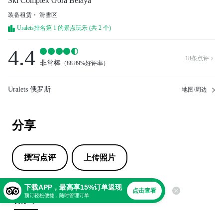
Ski Complex Gora Belaya
装备租赁
滑雪区
Uralets排名第 1 的景点玩乐 (共 2 个)
4.4
18
条点评

非常棒
（
88.89%好评率
）
Uralets 俄罗斯
地图/周边
分享
撰写点评
上传照片
下载APP，最高享15%订单返现
点击查看
点评
预订轻松便捷，随时管理订单