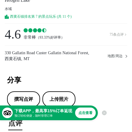
Hebgen Lake
水域
西黄石镇排名第 7 的景点玩乐 (共 11 个)
4.6
75
条点评

非常棒
（
93.33%好评率
）
330 Gallatin Road Custer Gallatin National Forest,
地图/周边
西黄石镇, MT
分享
撰写点评
上传照片
下载APP，最高享15%订单返现
点击查看
预订轻松便捷，随时管理订单
点评