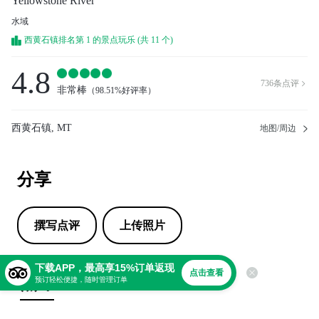
Yellowstone River
水域
西黄石镇排名第 1 的景点玩乐 (共 11 个)
4.8
736
条点评

非常棒
（
98.51%好评率
）
西黄石镇, MT
地图/周边
分享
撰写点评
上传照片
下载APP，最高享15%订单返现
点击查看
点评
预订轻松便捷，随时管理订单