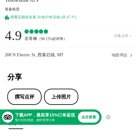
Yellowstone ATV
装备租赁
西黄石镇排名第 20 的户外活动 (共 67 个)
4.9
54
条点评

非常棒
（
98.15%好评率
）
208 N Electric St, 西黄石镇, MT
地图/周边
分享
撰写点评
上传照片
下载APP，最高享15%订单返现
点击查看
点评
预订轻松便捷，随时管理订单