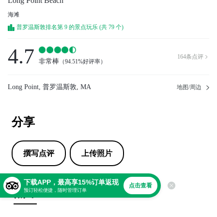
Long Point Beach
海滩
普罗温斯敦排名第 9 的景点玩乐 (共 79 个)
4.7
164
条点评

非常棒
（
94.51%好评率
）
Long Point, 普罗温斯敦, MA
地图/周边
分享
撰写点评
上传照片
下载APP，最高享15%订单返现
点击查看
点评
预订轻松便捷，随时管理订单