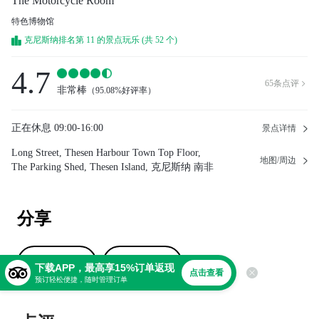
The Motorcycle Room
特色博物馆
克尼斯纳排名第 11 的景点玩乐 (共 52 个)
4.7
65
条点评

非常棒
（
95.08%好评率
）
正在休息
09:00-16:00
景点详情
Long Street, Thesen Harbour Town Top Floor,
地图/周边
The Parking Shed, Thesen Island, 克尼斯纳 南非
分享
撰写点评
上传照片
下载APP，最高享15%订单返现
点击查看
预订轻松便捷，随时管理订单