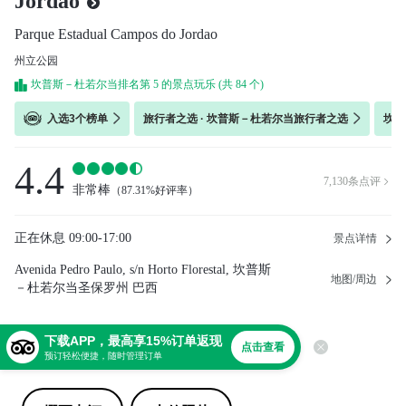
Jordao
Parque Estadual Campos do Jordao
州立公园
坎普斯－杜若尔当排名第 5 的景点玩乐 (共 84 个)
入选3个榜单
旅行者之选 · 坎普斯－杜若尔当旅行者之选
坎普
4.4
7,130
条点评

非常棒
（
87.31%好评率
）
正在休息
09:00-17:00
景点详情
Avenida Pedro Paulo, s/n Horto Florestal, 坎普斯
地图/周边
－杜若尔当圣保罗州 巴西
下载APP，最高享15%订单返现
分享
点击查看
预订轻松便捷，随时管理订单