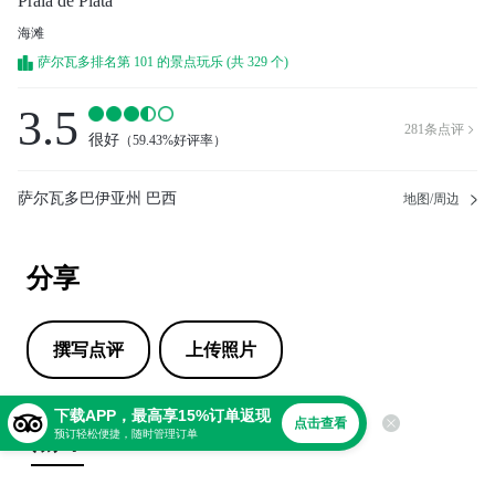
Praia de Piata
海滩
萨尔瓦多排名第 101 的景点玩乐 (共 329 个)
3.5
281
条点评

很好
（
59.43%好评率
）
萨尔瓦多巴伊亚州 巴西
地图/周边
分享
撰写点评
上传照片
下载APP，最高享15%订单返现
点击查看
点评
预订轻松便捷，随时管理订单