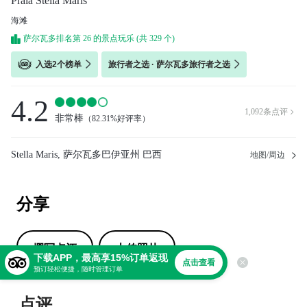
Praia Stella Maris
海滩
萨尔瓦多排名第 26 的景点玩乐 (共 329 个)
入选2个榜单
旅行者之选 · 萨尔瓦多旅行者之选
4.2
1,092
条点评

非常棒
（
82.31%好评率
）
Stella Maris, 萨尔瓦多巴伊亚州 巴西
地图/周边
分享
撰写点评
上传照片
下载APP，最高享15%订单返现
点击查看
预订轻松便捷，随时管理订单
点评