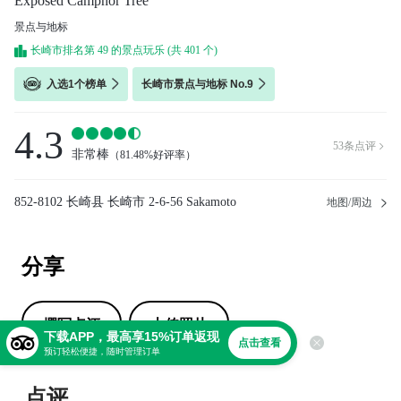
Exposed Camphor Tree
景点与地标
长崎市排名第 49 的景点玩乐 (共 401 个)
入选1个榜单
长崎市景点与地标 No.9
4.3
53
条点评

非常棒
（
81.48%好评率
）
852-8102 长崎县 长崎市 2-6-56 Sakamoto
地图/周边
分享
撰写点评
上传照片
下载APP，最高享15%订单返现
点击查看
预订轻松便捷，随时管理订单
点评