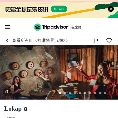
打开APP
查看所有
叶卡捷琳堡
景点/体验

22
Lokap