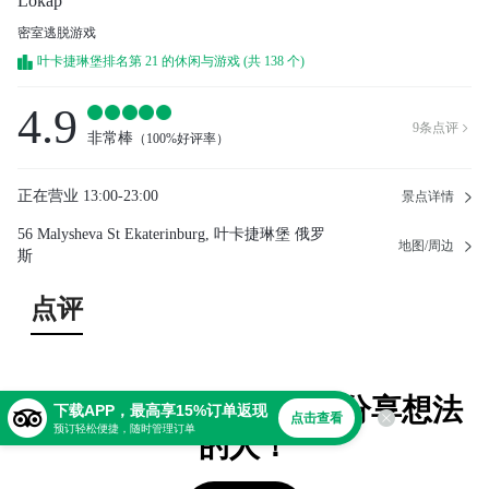
Lokap
密室逃脱游戏
叶卡捷琳堡排名第 21 的休闲与游戏 (共 138 个)
4.9
9
条点评

非常棒
（
100%好评率
）
正在营业
13:00-23:00
景点详情
56 Malysheva St Ekaterinburg, 叶卡捷琳堡 俄罗
地图/周边
斯
点评
暂无点评。 成为第一个分享想法
下载APP，最高享15%订单返现
点击查看
预订轻松便捷，随时管理订单
的人！