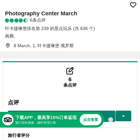
Photography Center March
6条点评
叶卡捷琳堡排名第 239 的景点玩乐 (共 636 个)
画廊
,
8 March, 1, 叶卡捷琳堡 俄罗斯
6
条点评
点评
写点评
下载APP，最高享15%订单返现
点击查看
预订轻松便捷，随时管理订单
旅行者评分