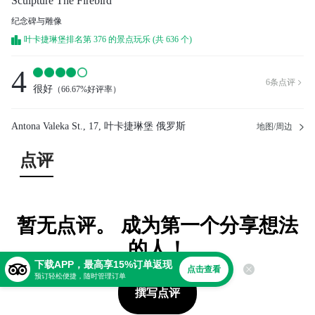
Sculpture The Firebird
纪念碑与雕像
叶卡捷琳堡排名第 376 的景点玩乐 (共 636 个)
4
6
条点评

很好
（
66.67%好评率
）
Antona Valeka St., 17, 叶卡捷琳堡 俄罗斯
地图/周边
点评
暂无点评。 成为第一个分享想法
的人！
下载APP，最高享15%订单返现
点击查看
预订轻松便捷，随时管理订单
撰写点评