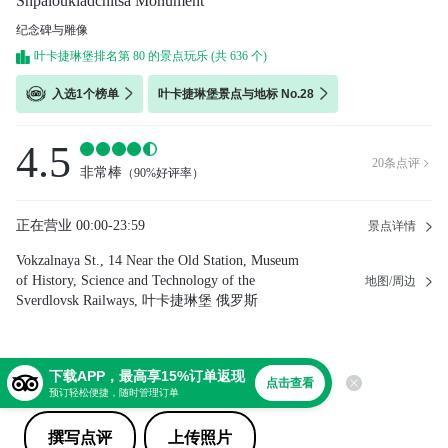
Shpaloukladchitsa Monument
纪念碑与雕像
叶卡捷琳堡排名第 80 的景点玩乐 (共 636 个)
入选1个榜单
叶卡捷琳堡景点与地标 No.28
4.5
20
条点评

非常棒
（
90%好评率
）
正在营业
00:00-23:59
景点详情
Vokzalnaya St., 14 Near the Old Station, Museum
of History, Science and Technology of the
地图/周边
Sverdlovsk Railways, 叶卡捷琳堡 俄罗斯
分享
下载APP，最高享15%订单返现
点击查看
预订轻松便捷，随时管理订单
撰写点评
上传照片