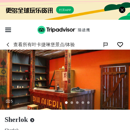
打开APP
查看所有
叶卡捷琳堡
景点/体验

5
Sherlok