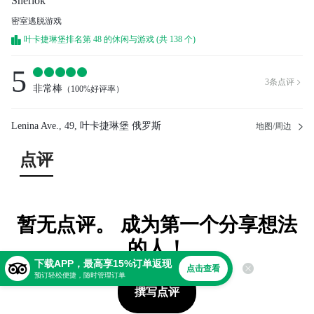
Sherlok
密室逃脱游戏
叶卡捷琳堡排名第 48 的休闲与游戏 (共 138 个)
5
3
条点评

非常棒
（
100%好评率
）
Lenina Ave., 49, 叶卡捷琳堡 俄罗斯
地图/周边
点评
暂无点评。 成为第一个分享想法
的人！
下载APP，最高享15%订单返现
点击查看
预订轻松便捷，随时管理订单
撰写点评