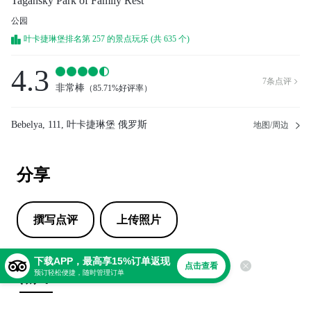
Tagansky Park of Family Rest
公园
叶卡捷琳堡排名第 257 的景点玩乐 (共 635 个)
4.3
7
条点评

非常棒
（
85.71%好评率
）
Bebelya, 111, 叶卡捷琳堡 俄罗斯
地图/周边
分享
撰写点评
上传照片
下载APP，最高享15%订单返现
点击查看
点评
预订轻松便捷，随时管理订单