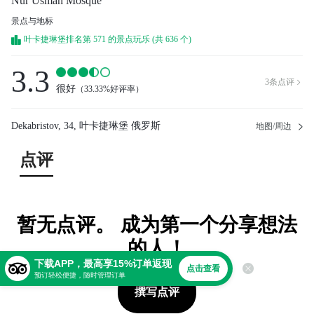
Nur Usman Mosque
景点与地标
叶卡捷琳堡排名第 571 的景点玩乐 (共 636 个)
3.3
3
条点评

很好
（
33.33%好评率
）
Dekabristov, 34, 叶卡捷琳堡 俄罗斯
地图/周边
点评
暂无点评。 成为第一个分享想法
的人！
下载APP，最高享15%订单返现
点击查看
预订轻松便捷，随时管理订单
撰写点评