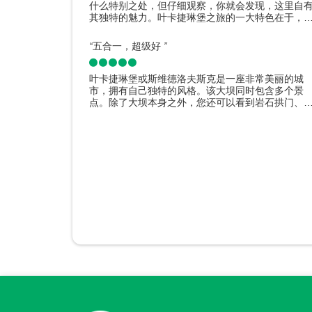
什么特别之处，但仔细观察，你就会发现，这里自
其独特的魅力。叶卡捷琳堡之旅的一大特色在于，
需4-5个小时的悠闲步行，你就能欣赏到几乎所有位
于市中心的景点。大坝附近有1905广场、列宁纪念
“
五合一，超级好
”
碑、市政府大楼、通道、几家咖啡馆和食堂，河对
则是滴血教堂、普希金纪念碑和文学广场、键盘纪
碑、古老的庄园和房屋，走过这些，不知不觉就能
叶卡捷琳堡或斯维德洛夫斯克是一座非常美丽的城
达火车站。
市，拥有自己独特的风格。该大坝同时包含多个景
点。除了大坝本身之外，您还可以看到岩石拱门、
座城市第一位建造者的纪念碑、时间胶囊、零公里
和水塔。一切都很美好并且发生在附近。
点评