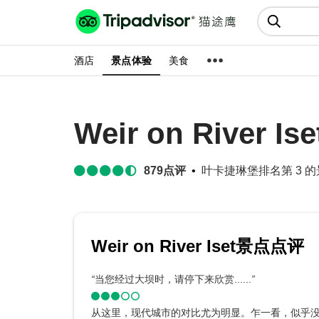
猫途鹰:景点、酒店、美食十亿条
点评
酒店
景点体验
美食
Weir on River Ise
879
点评
叶卡捷琳堡排名第 3 的景点
Weir on River Iset景点点评
“
当您经过大坝时，请停下来欣赏......
”
从这里，现代城市的对比尤为明显。乍一看，似乎