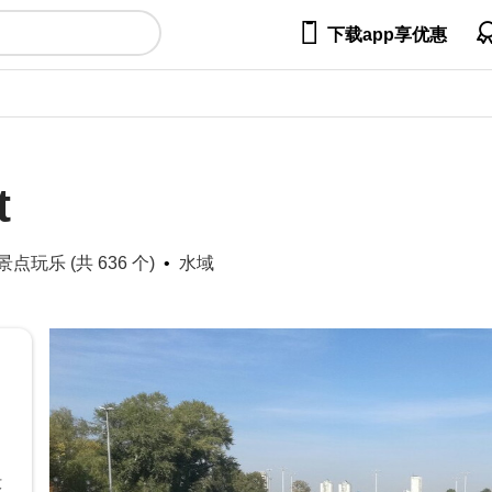

下载app享优惠
t
玩乐 (共 636 个)
水域
没