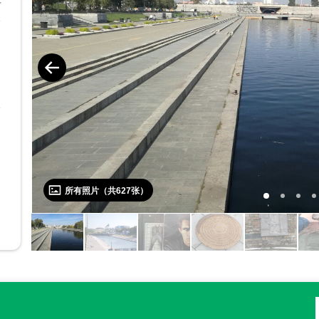
有
只
岸
念
到
这
石
所有照片（共
627
张）