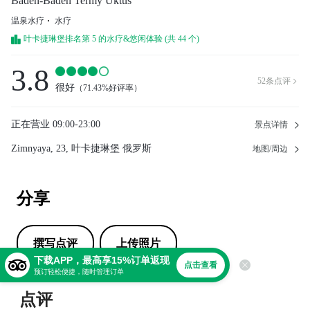
Baden-Baden Termy Uktus
温泉水疗
水疗
叶卡捷琳堡排名第 5 的水疗&悠闲体验 (共 44 个)
3.8
52
条点评

很好
（
71.43%好评率
）
正在营业
09:00-23:00
景点详情
Zimnyaya, 23, 叶卡捷琳堡 俄罗斯
地图/周边
分享
撰写点评
上传照片
下载APP，最高享15%订单返现
点击查看
预订轻松便捷，随时管理订单
点评