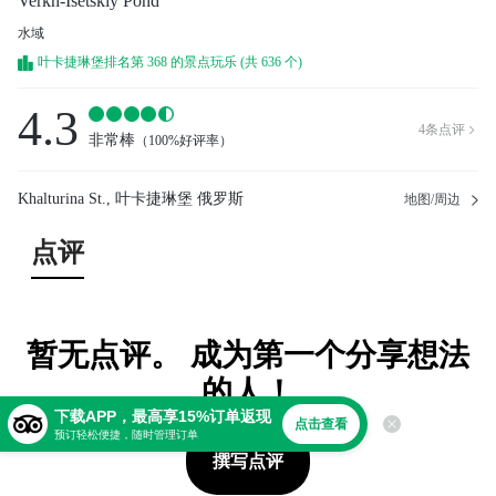
Verkh-Isetskiy Pond
水域
叶卡捷琳堡排名第 368 的景点玩乐 (共 636 个)
4.3
4
条点评

非常棒
（
100%好评率
）
Khalturina St., 叶卡捷琳堡 俄罗斯
地图/周边
点评
暂无点评。 成为第一个分享想法
的人！
下载APP，最高享15%订单返现
点击查看
预订轻松便捷，随时管理订单
撰写点评