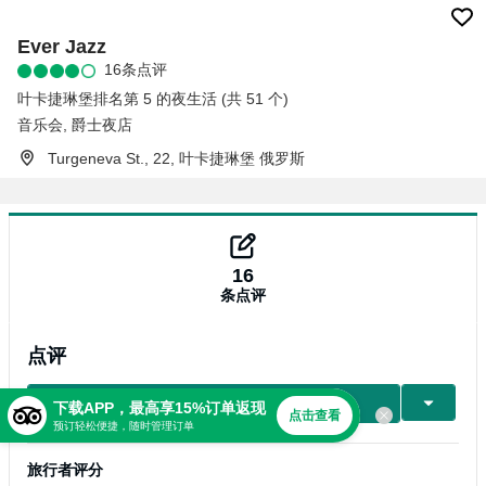
Ever Jazz
16条点评
叶卡捷琳堡排名第 5 的夜生活 (共 51 个)
音乐会
,
爵士夜店
Turgeneva St., 22, 叶卡捷琳堡 俄罗斯
16
条点评
点评
写点评
下载APP，最高享15%订单返现
点击查看
预订轻松便捷，随时管理订单
旅行者评分