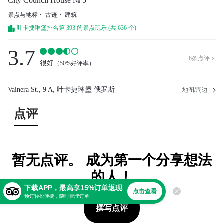
City Council House № 5
景点与地标
古迹
建筑
叶卡捷琳堡排名第 393 的景点玩乐 (共 636 个)
3.7
6
条点评

很好
（
50%好评率
）
Vainera St., 9 A, 叶卡捷琳堡 俄罗斯
地图/周边
点评
暂无点评。 成为第一个分享想法
的人！
下载APP，最高享15%订单返现
点击查看
预订轻松便捷，随时管理订单
撰写点评