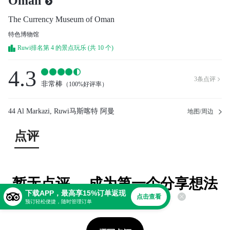
Oman
The Currency Museum of Oman
特色博物馆
Ruwi排名第 4 的景点玩乐 (共 10 个)
4.3
3
条点评

非常棒
（
100%好评率
）
44 Al Markazi, Ruwi马斯喀特 阿曼
地图/周边
点评
暂无点评。 成为第一个分享想法
下载APP，最高享15%订单返现
的人！
点击查看
预订轻松便捷，随时管理订单