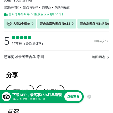
A&F Tour Travel
景观步行区
景点与地标
瞭望台
码头与栈道
芭东海滩排名第 22 的景点玩乐 (共 52 个)
入选2个榜单
普吉岛宗教景点 No.13
普吉岛景点与地标 No.11
5
10
条点评

非常棒
（
100%好评率
）
芭东海滩卡图普吉岛 泰国
地图/周边
分享
撰写点评
上传照片
下载APP，最高享15%订单返现
点击查看
预订轻松便捷，随时管理订单
点评