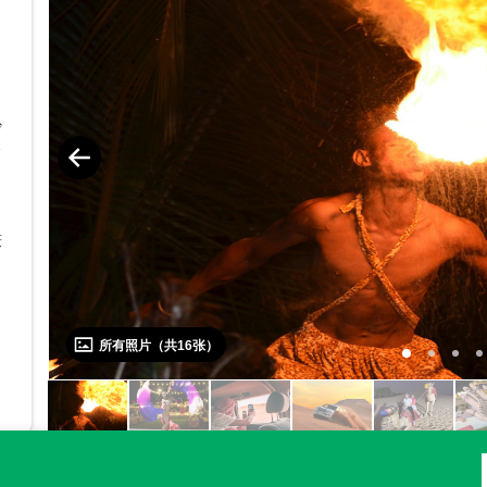
沙
给
谦
。
所有照片（共
16
张）