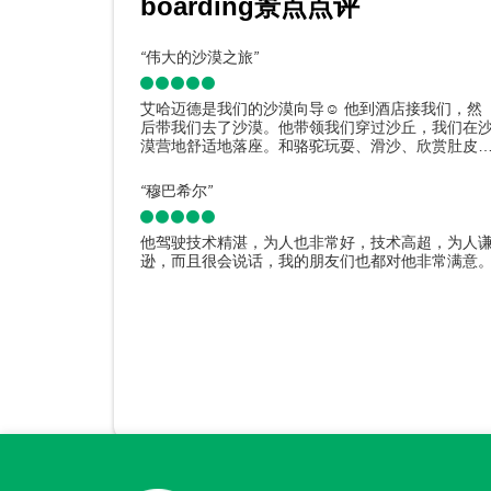
boarding景点点评
“
伟大的沙漠之旅
”
艾哈迈德是我们的沙漠向导☺️ 他到酒店接我们，然
后带我们去了沙漠。他带领我们穿过沙丘，我们在
漠营地舒适地落座。和骆驼玩耍、滑沙、欣赏肚皮
舞，乐趣无穷。我和父母一起来的，我绝对会推荐
所有人。体验非常棒。
“
穆巴希尔
”
他驾驶技术精湛，为人也非常好，技术高超，为人
逊，而且很会说话，我的朋友们也都对他非常满意