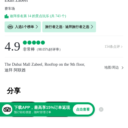
Ekart Zabeel
赛车场
迪拜排名第 14 的景点玩乐 (共 743 个)
入选1个榜单
旅行者之选 · 迪拜旅行者之选
4.9
154
条点评

非常棒
（
98.05%好评率
）
The Dubai Mall Zabeel, Rooftop on the 9th floor,
地图/周边
迪拜 阿联酋
分享
下载APP，最高享15%订单返现
撰写点评
上传照片
点击查看
预订轻松便捷，随时管理订单