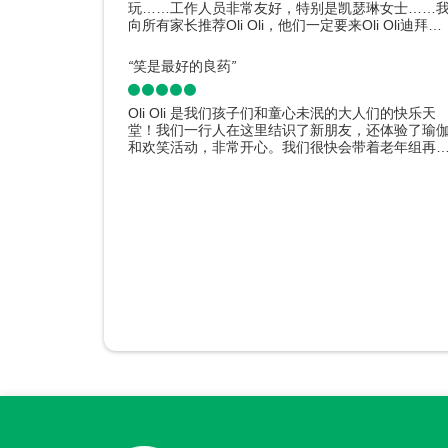
玩……工作人员非常友好，特别是凯瑟琳女士……
向所有家长推荐Oli Oli，他们一定要来Oli Oli迪拜
玩。
“
笑是最好的良药
”
Oli Oli 是我们孩子们和童心未泯的大人们的快乐天
堂！我们一行人在这里结识了新朋友，还体验了瑜
和欢笑活动，非常开心。我们很快会带着老年组再
光临。
点评