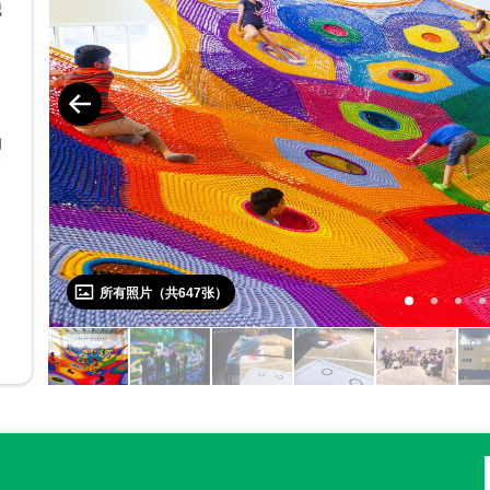
我
伽
次
所有照片（共
647
张）