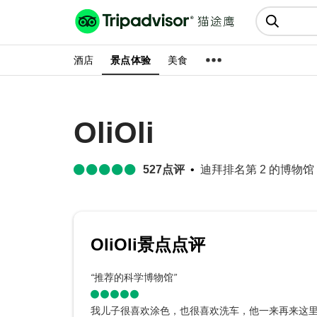
猫途鹰:景点、酒店、美食十亿条
点评
酒店
景点体验
美食
OliOli
527
点评
迪拜排名第 2 的博物馆 (
OliOli景点点评
“
推荐的科学博物馆
”
我儿子很喜欢涂色，也很喜欢洗车，他一来再来这