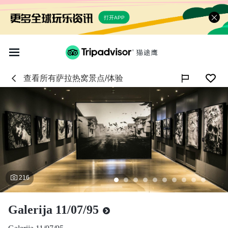
打开APP
查看所有
萨拉热窝
景点/体验

216
Galerija 11/07/95