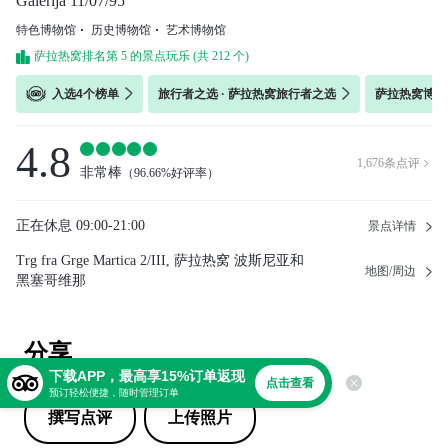
Galerija 11/07/95
特色博物馆
历史博物馆
艺术博物馆
萨拉热窝排名第 5 的景点玩乐 (共 212 个)
入选4个榜单
旅行者之选 · 萨拉热窝旅行者之选
萨拉热窝博物馆
4.8
1,676
条点评

非常棒
（
96.66%好评率
）
正在休息
09:00-21:00
景点详情
Trg fra Grge Martica 2/III, 萨拉热窝 波斯尼亚和
地图/周边
黑塞哥维那
分享
下载APP，最高享15%订单返现
点击查看
预订轻松便捷，随时管理订单
撰写点评
上传照片