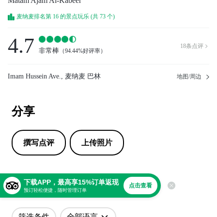
Matam Ajam Al-Kabeer
麦纳麦排名第 16 的景点玩乐 (共 73 个)
4.7
18
条点评

非常棒
（
94.44%好评率
）
Imam Hussein Ave., 麦纳麦 巴林
地图/周边
分享
撰写点评
上传照片
点评
下载APP，最高享15%订单返现
点击查看
预订轻松便捷，随时管理订单
筛选条件
全部语言