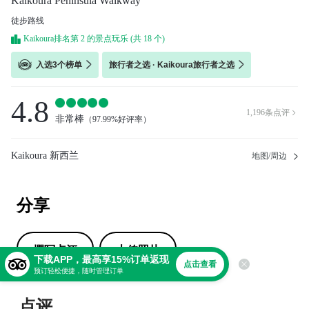
Kaikoura Peninsula Walkway
徒步路线
Kaikoura排名第 2 的景点玩乐 (共 18 个)
入选3个榜单
旅行者之选 · Kaikoura旅行者之选
4.8
1,196
条点评

非常棒
（
97.99%好评率
）
Kaikoura 新西兰
地图/周边
分享
撰写点评
上传照片
下载APP，最高享15%订单返现
点击查看
预订轻松便捷，随时管理订单
点评