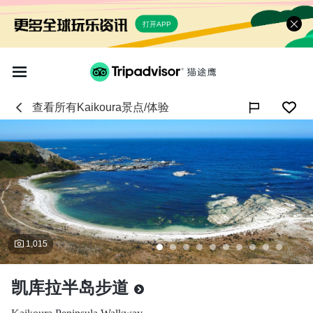
打开APP
查看所有
Kaikoura
景点/体验

1,015
凯库拉半岛步道