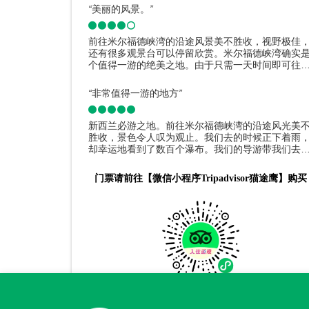
“
美丽的风景。
”
前往米尔福德峡湾的沿途风景美不胜收，视野极佳
还有很多观景台可以停留欣赏。米尔福德峡湾确实
个值得一游的绝美之地。由于只需一天时间即可往
返，因此需要提前规划好行程，以便能赶上游船。
果在附近的话，绝对值得一去。
“
非常值得一游的地方
”
新西兰必游之地。前往米尔福德峡湾的沿途风光美
胜收，景色令人叹为观止。我们去的时候正下着雨
却幸运地看到了数百个瀑布。我们的导游带我们去
许多风景优美的景点，比如河湖和猴子溪等等。那
是一个令人难以置信的地方。
门票请前往【微信小程序Tripadvisor猫途鹰】购买