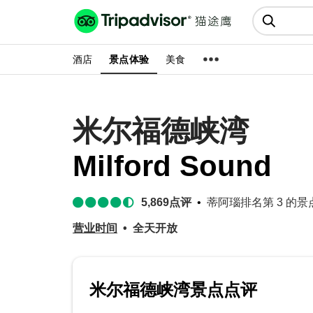
猫途鹰:景点、酒店、美食十亿条
点评
酒店
景点体验
美食
米尔福德峡湾
Milford Sound
5,869
点评
蒂阿瑙排名第 3 的景点玩
营业时间
全天开放
米尔福德峡湾景点点评