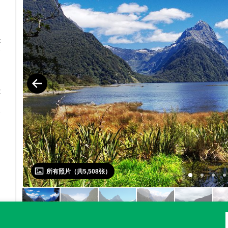
，
是
如
不
，
了
真
所有照片（共
5,508
张）