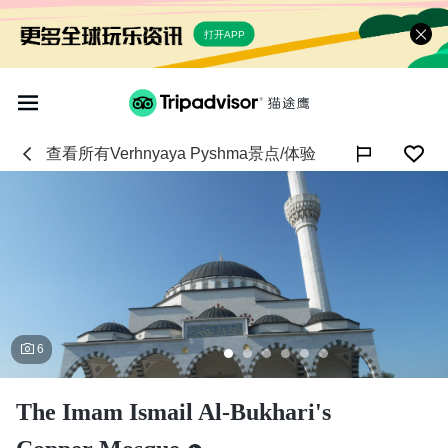
打开APP
查看所有
Verhnyaya Pyshma
景点/体验

6
The Imam Ismail Al-Bukhari's