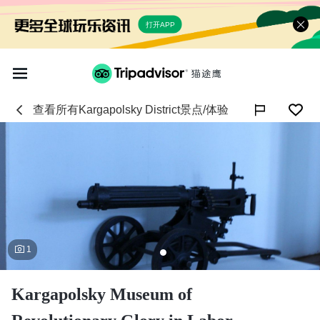
打开APP
查看所有
Kargapolsky District
景点/体验

1
Kargapolsky Museum of