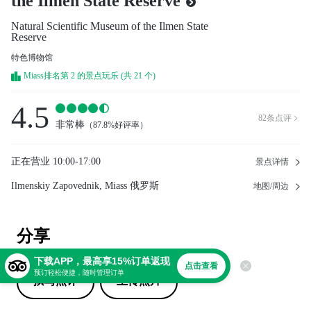
the Ilmen State Reserve
Natural Scientific Museum of the Ilmen State
Reserve
特色博物馆
Miass排名第 2 的景点玩乐 (共 21 个)
4.5
82
条点评

非常棒
（
87.8%好评率
）
正在营业
10:00-17:00
景点详情
Ilmenskiy Zapovednik, Miass 俄罗斯
地图/周边
分享
下载APP，最高享15%订单返现
点击查看
预订轻松便捷，随时管理订单
撰写点评
上传照片