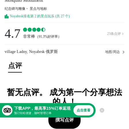
Mosquito Monument
纪念碑与雕像
景点与地标
Noyabrsk排名第 2 的景点玩乐 (共 27 个)
4.7
23
条点评

非常棒
（
91.3%好评率
）
village Ladny, Noyabrsk 俄罗斯
地图/周边
点评
暂无点评。 成为第一个分享想法
的人！
下载APP，最高享15%订单返现
点击查看
预订轻松便捷，随时管理订单
撰写点评