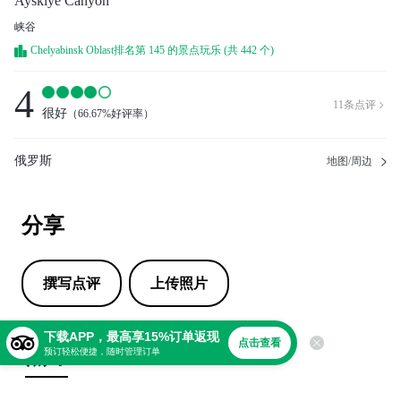
Ayskiye Canyon
峡谷
Chelyabinsk Oblast排名第 145 的景点玩乐 (共 442 个)
4
11
条点评

很好
（
66.67%好评率
）
俄罗斯
地图/周边
分享
撰写点评
上传照片
下载APP，最高享15%订单返现
点击查看
点评
预订轻松便捷，随时管理订单