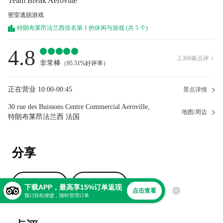
Team Break Aeroville
密室逃脱游戏
特朗布莱昂法兰西排名第 1 的休闲与游戏 (共 5 个)
4.8
2,369
条点评

非常棒
（
95.51%好评率
）
正在营业
10:00-00:45
景点详情
30 rue des Buissons Centre Commercial Aeroville,
地图/周边
特朗布莱昂法兰西 法国
分享
撰写点评
上传照片
下载APP，最高享15%订单返现
点击查看
预订轻松便捷，随时管理订单