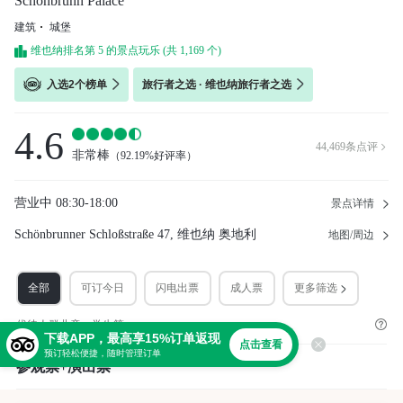
Schonbrunn Palace
建筑
城堡
维也纳排名第 5 的景点玩乐 (共 1,169 个)
入选2个榜单
旅行者之选 · 维也纳旅行者之选
4.6
44,469
条点评

非常棒
（
92.19%好评率
）
营业中
08:30-18:00
景点详情
Schönbrunner Schloßstraße 47, 维也纳 奥地利
地图/周边
全部
可订今日
闪电出票
成人票
更多筛选
优待人群儿童，学生等。
下载APP，最高享15%订单返现
点击查看
预订轻松便捷，随时管理订单
参观票+演出票