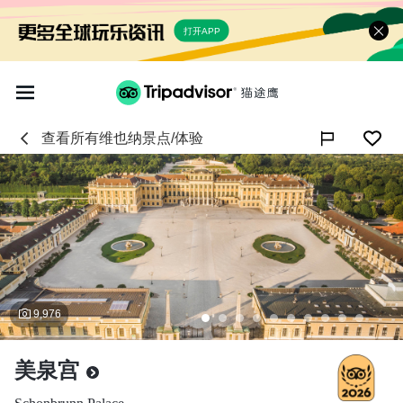
打开APP
查看所有
维也纳
景点/体验

9,976
美泉宫