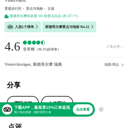
Vinterviken
景观步行区
景点与地标
古迹
斯德哥尔摩排名第 103 的景点玩乐 (共 473 个)
入选1个榜单
斯德哥尔摩景点与地标 No.11
4.6
27
条点评

非常棒
（
96.3%好评率
）
Vinterviksvägen, 斯德哥尔摩 瑞典
地图/周边
分享
撰写点评
上传照片
下载APP，最高享15%订单返现
点击查看
预订轻松便捷，随时管理订单
点评