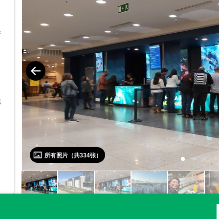
牙
之
到
纪
于
层
了
那
所有照片（共
334
张）