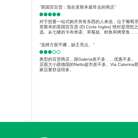
“
英国宫百货：我在里斯本最常去的商店
”
对于想要一站式购齐所有东西的人来说，位于葡萄
里斯本的英国宫百货 (El Corte Ingles) 绝对是理想
选。从七楼的卡布奇诺、草莓挞、鳕鱼和烤章鱼，
耳塞、连衣裙、包包、鞋子以及其他可以带回家的
念品，这家超级商店几乎能满足我的所有需求。由
“
选择方面平庸，缺乏亮点。
”
外面酷热难耐，在这里购物非常舒适。此外，各楼
都设有众多洗手间，这也是一大亮点。这里还配备
电梯，方便残障人士出入。五星好评！❤️
典型的百货商店，跟Galeria差不多……优惠不多。
店面大小跟德国的Netto超市差不多。Via Caterina
家店要舒适得多。