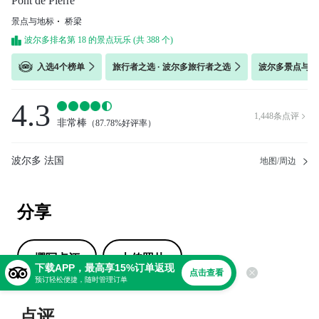
Pont de Pierre
景点与地标
桥梁
波尔多排名第 18 的景点玩乐 (共 388 个)
入选4个榜单
旅行者之选 · 波尔多旅行者之选
波尔多景点与地标
4.3
1,448
条点评

非常棒
（
87.78%好评率
）
波尔多 法国
地图/周边
分享
撰写点评
上传照片
下载APP，最高享15%订单返现
点击查看
预订轻松便捷，随时管理订单
点评