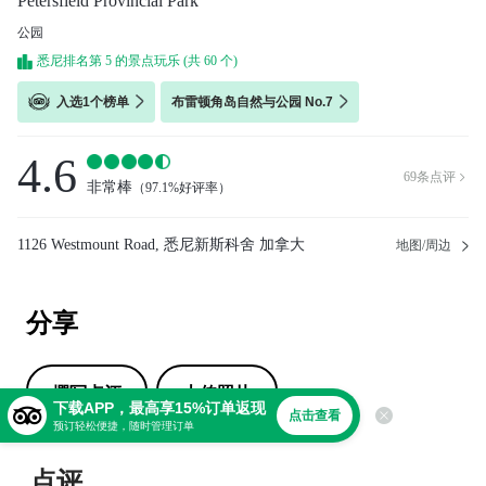
Petersfield Provincial Park
公园
悉尼排名第 5 的景点玩乐 (共 60 个)
入选1个榜单
布雷顿角岛自然与公园 No.7
4.6
69
条点评

非常棒
（
97.1%好评率
）
1126 Westmount Road, 悉尼新斯科舍 加拿大
地图/周边
分享
撰写点评
上传照片
下载APP，最高享15%订单返现
点击查看
预订轻松便捷，随时管理订单
点评