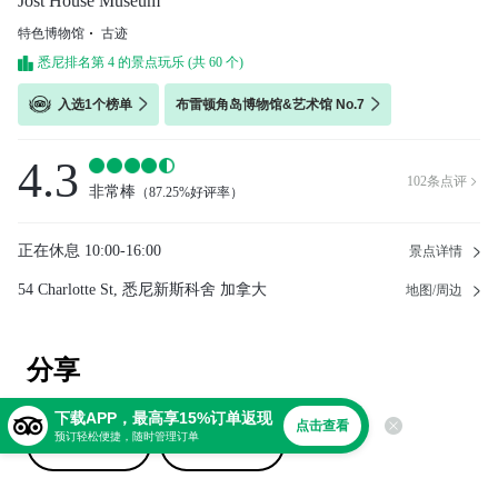
Jost House Museum
特色博物馆
古迹
悉尼排名第 4 的景点玩乐 (共 60 个)
入选1个榜单
布雷顿角岛博物馆&艺术馆 No.7
4.3
102
条点评

非常棒
（
87.25%好评率
）
正在休息
10:00-16:00
景点详情
54 Charlotte St, 悉尼新斯科舍 加拿大
地图/周边
分享
下载APP，最高享15%订单返现
点击查看
预订轻松便捷，随时管理订单
撰写点评
上传照片