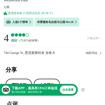
Wentworth Park
公园
悉尼排名第 15 的景点玩乐 (共 60 个)
入选1个榜单
布雷顿角岛自然与公园 No.16
4
23
条点评

很好
（
73.91%好评率
）
744 George St, 悉尼新斯科舍 加拿大
地图/周边
分享
撰写点评
上传照片
下载APP，最高享15%订单返现
点击查看
预订轻松便捷，随时管理订单
点评