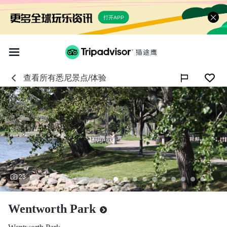
打开APP
查看所有
悉尼
景点/体验

23
Wentworth Park