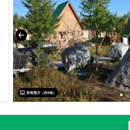
所有照片（共
9
张）